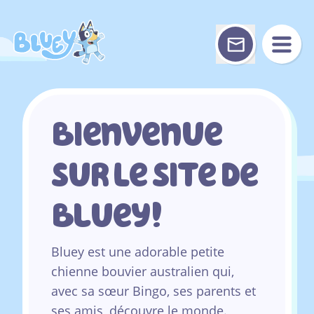
Skip
to
content
Bienvenue
Sur Le Site De
Bluey!
Bluey est une adorable petite
chienne bouvier australien qui,
avec sa sœur Bingo, ses parents et
ses amis, découvre le monde.