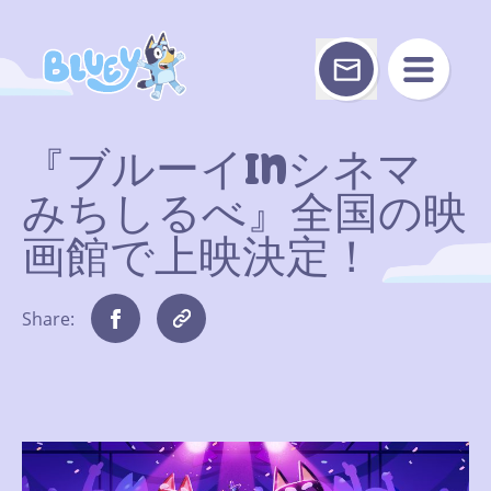
Skip
to
content
『ブルーイinシネマ
みちしるべ』全国の映
画館で上映決定！
Share: