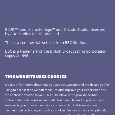
BLUEY™ and character logo™ and © Ludo Studio. Licensed
by BBC Studios Distribution Ltd.
This is a commercial website from BBC Studios.
BBC is a trademark of the British Broadcasting Corporation.
Logos © 1996.
Contact Us
THIS WEBSITE USES COOKIES
Terms and Conditions
We use information about how you use this website and the device you’re
using to access it so we can measure and improve your experience and
Privacy Policy
the content provided to you. This also allows us to provide certain
features, like video and social media functionality, and to promote our
Cookies Policy
services to you on other websites and apps. To do this we and our
BBC Studios
partners use technologies, such as cookies. Some cookies are optional,